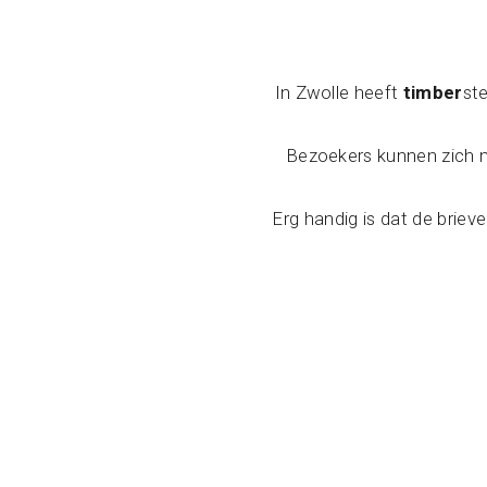
In Zwolle heeft
timber
st
Bezoekers kunnen zich m
Erg handig is dat de briev