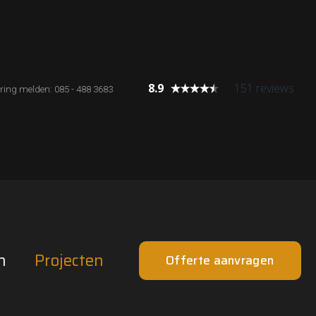
8.9
151 reviews
ring melden: 085 - 488 3683
n
Projecten
Offerte aanvragen