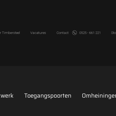
r Timbersteel
Vacatures
Contact
0525 - 661 221
Sto
kwerk
Toegangspoorten
Omheininge