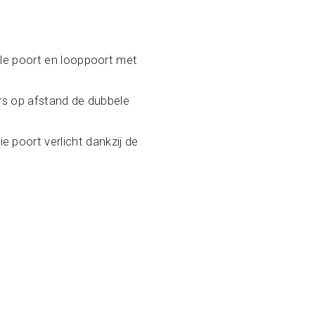
ele poort en looppoort met
rs op afstand de dubbele
e poort verlicht dankzij de