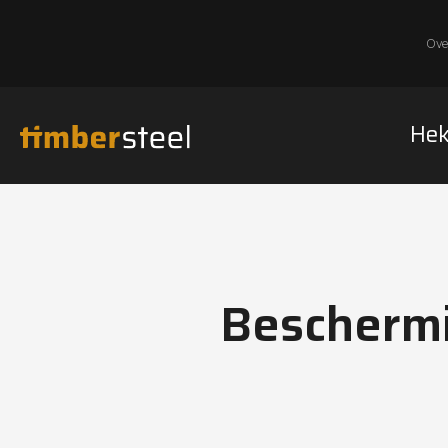
Ove
He
Beschermi