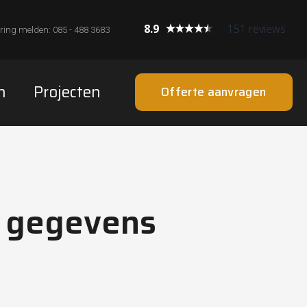
8.9
151 reviews
ring melden: 085 - 488 3683
n
Projecten
Offerte aanvragen
e gegevens