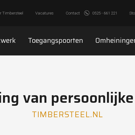
r Timbersteel
Vacatures
Contact
0525 - 661 221
Sto
kwerk
Toegangspoorten
Omheininge
ng van persoonlijk
TIMBERSTEEL.NL