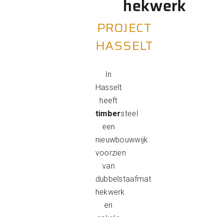
hekwerk
PROJECT
HASSELT
In
Hasselt
heeft
timber
steel
een
nieuwbouwwijk
voorzien
van
dubbelstaafmat
hekwerk
en