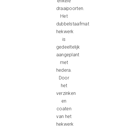
enkele
draaipoorten.
Het
dubbelstaafmat
hekwerk
is
gedeeltelijk
aangeplant
met
hedera.
Door
het
verzinken
en
coaten
van het
hekwerk