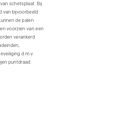
van schetsplaat. Bij
 van bijvoorbeeld
kunnen de palen
en voorzien van een
orden verankerd
adeinden;
eveiliging d.m.v.
ijen puntdraad.