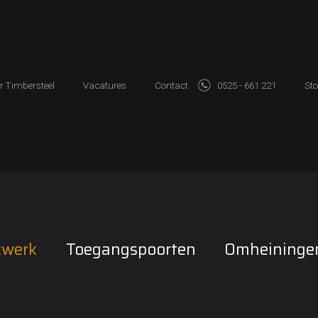
r Timbersteel
Vacatures
Contact
0525 - 661 221
Sto
kwerk
Toegangspoorten
Omheininge