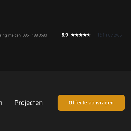
8.9
151 reviews
ring melden: 085 - 488 3683
n
Projecten
Offerte aanvragen