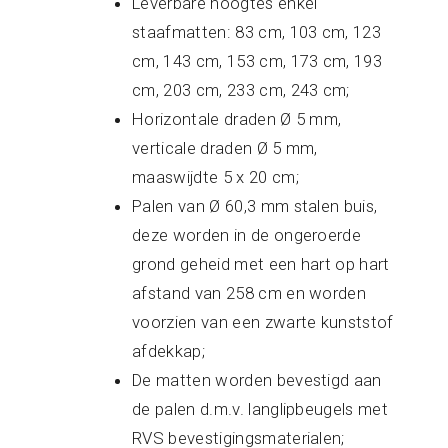
Leverbare hoogtes enkel
staafmatten: 83 cm, 103 cm, 123
cm, 143 cm, 153 cm, 173 cm, 193
cm, 203 cm, 233 cm, 243 cm;
Horizontale draden Ø 5 mm,
verticale draden Ø 5 mm,
maaswijdte 5 x 20 cm;
Palen van Ø 60,3 mm stalen buis,
deze worden in de ongeroerde
grond geheid met een hart op hart
afstand van 258 cm en worden
voorzien van een zwarte kunststof
afdekkap;
De matten worden bevestigd aan
de palen d.m.v. langlipbeugels met
RVS bevestigingsmaterialen;