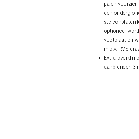
palen voorzien 
een ondergrond
stelconplaten 
optioneel word
voetplaat en w
m.b.v. RVS dra
Extra overklimb
aanbrengen 3 r