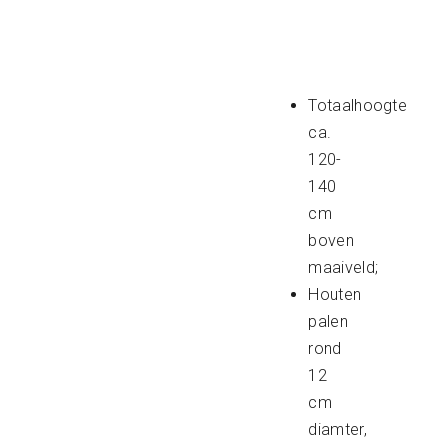
Totaalhoogte
ca.
120-
140
cm
boven
maaiveld;
Houten
palen
rond
12
cm
diamter,