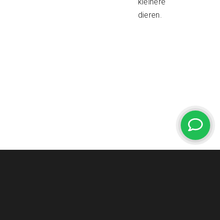
kleinere
dieren.