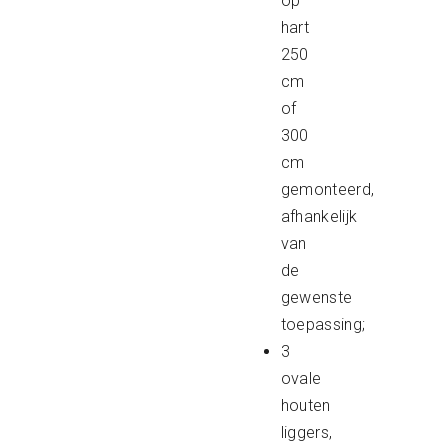
op
hart
250
cm
of
300
cm
gemonteerd,
afhankelijk
van
de
gewenste
toepassing;
3
ovale
houten
liggers,