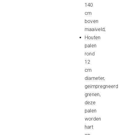
140
cm
boven
maaiveld;
Houten
palen
rond
12
cm
diameter,
geïmpregneerd
grenen,
deze
palen
worden
hart