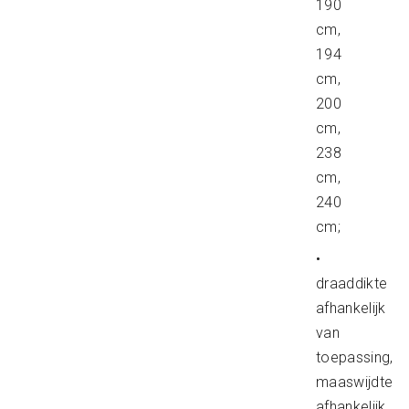
190
cm,
194
cm,
200
cm,
238
cm,
240
cm;
•
draaddikte
afhankelijk
van
toepassing,
maaswijdte
afhankelijk