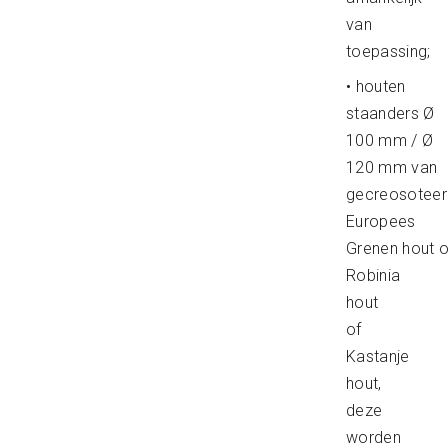
van
toepassing;
• houten
staanders Ø
100 mm / Ø
120 mm van
gecreosoteer
Europees
Grenen hout o
Robinia
hout
of
Kastanje
hout,
deze
worden