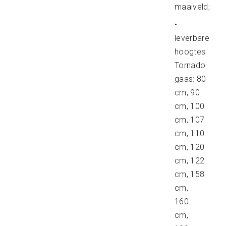
maaiveld;
•
leverbare
hoogtes
Tornado
gaas: 80
cm, 90
cm, 100
cm, 107
cm, 110
cm, 120
cm, 122
cm, 158
cm,
160
cm,