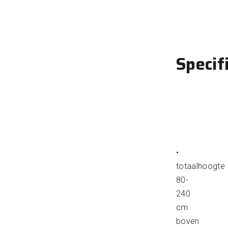
Specif
•
totaalhoogte
80-
240
cm
boven