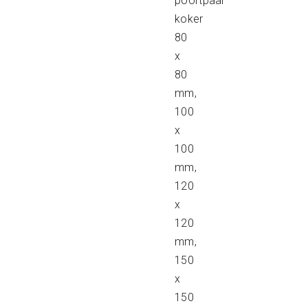
poortpaal
koker
80
x
80
mm,
100
x
100
mm,
120
x
120
mm,
150
x
150