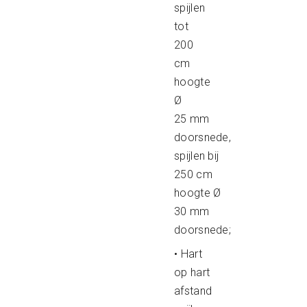
spijlen
tot
200
cm
hoogte
Ø
25 mm
doorsnede,
spijlen bij
250 cm
hoogte Ø
30 mm
doorsnede;
• Hart
op hart
afstand