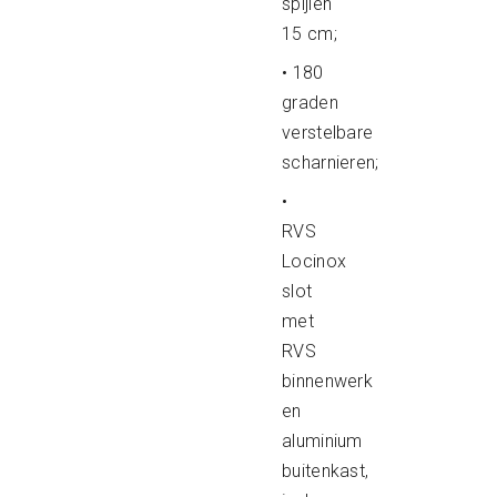
spijlen
15 cm;
• 180
graden
verstelbare
scharnieren;
•
RVS
Locinox
slot
met
RVS
binnenwerk
en
aluminium
buitenkast,