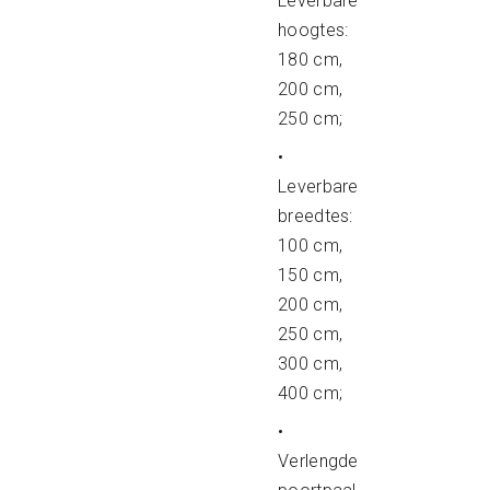
Leverbare
hoogtes:
180 cm,
200 cm,
250 cm;
•
Leverbare
breedtes:
100 cm,
150 cm,
200 cm,
250 cm,
300 cm,
400 cm;
•
Verlengde