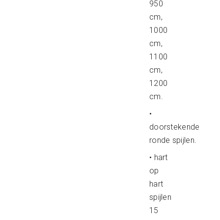
950
cm,
1000
cm,
1100
cm,
1200
cm.
•
doorstekende
ronde spijlen.
• hart
op
hart
spijlen
15