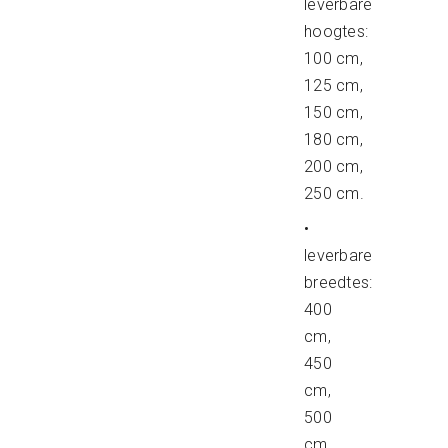
leverbare
hoogtes:
100 cm,
125 cm,
150 cm,
180 cm,
200 cm,
250 cm.
•
leverbare
breedtes:
400
cm,
450
cm,
500
cm,