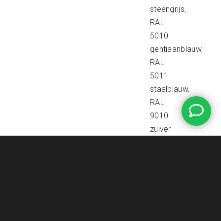
steengrijs,
RAL
5010
gentiaanblauw,
RAL
5011
staalblauw,
RAL
9010
zuiver
wit.
Andere
RAL
kleuren
zijn
op