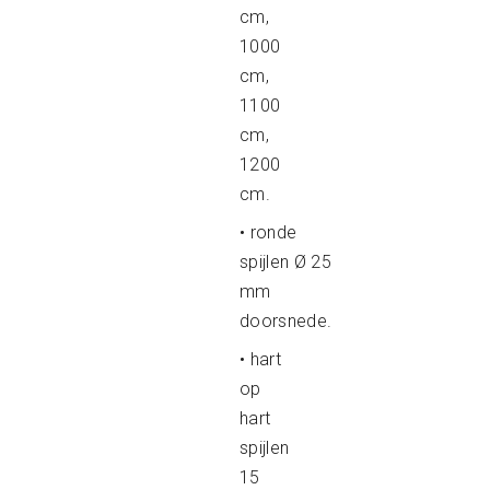
cm,
1000
cm,
1100
cm,
1200
cm.
• ronde
spijlen Ø 25
mm
doorsnede.
• hart
op
hart
spijlen
15