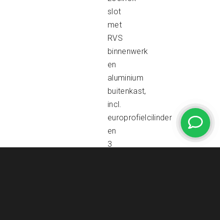
slot
met
RVS
binnenwerk
en
aluminium
buitenkast,
incl.
europrofielcilinder
en
3
sleutels.
•
het
geheel
wordt