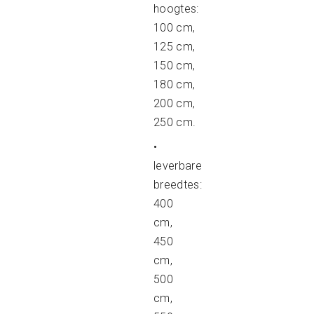
hoogtes:
100 cm,
125 cm,
150 cm,
180 cm,
200 cm,
250 cm.
•
leverbare
breedtes:
400
cm,
450
cm,
500
cm,